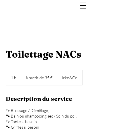
Toilettage NACs
à
partir
1 h
1
à partir de 35 €
Irko&Co
de
35
€
Description du service
🐾 Brossage / Démêlage,
🐾 Bain ou shampooing sec / Soin du poil,
🐾 Tonte si besoin
🐾 Griffes si besoin