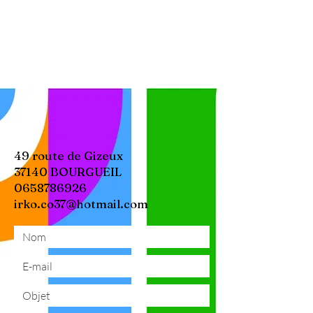
49 route de Gizeux
37140 BOURGUEIL
0658786926
irko.co37@hotmail.com